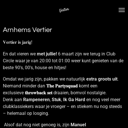
Ga
direct
naar
de
Arnhems Vertier
hoofdinhoud
𝐕𝐞𝐫𝐭𝐢𝐞𝐫 𝐢𝐬 𝐣𝐚𝐫𝐢𝐠!
En dat vieren we
met jullie!
6 maart zijn we terug in Club
Circle waar je van 20:00 tot 01:00 weer kunt genieten van de
beste 90's, 00's, house en hitjes!
Omdat we jarig zijn, pakken we natuurlijk
extra groots uit
.
Niemand minder dan
𝐓𝐡𝐞 𝐏𝐚𝐫𝐭𝐲𝐬𝐪𝐮𝐚𝐝
komt een
exclusieve
𝐭𝐡𝐫𝐨𝐰𝐛𝐚𝐜𝐤 𝐬𝐞𝐭
draaien, bomvol nostalgie.
Denk aan
Rampeneren
,
Stuk
,
Ik Ga Hard
en nog veel meer
clubklassiekers waar je vroeger – en stiekem nu nog steeds
– helemaal op losging.
Alsof dat nog niet genoeg is, zijn
Manuel