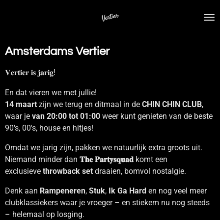
Ga
direct
naar
de
Amsterdams Vertier
hoofdinhoud
𝐕𝐞𝐫𝐭𝐢𝐞𝐫 𝐢𝐬 𝐣𝐚𝐫𝐢𝐠!
En dat vieren we met jullie!
14 maart
zijn we terug en ditmaal in de
CHIN CHIN CLUB
,
waar je
van 20:00 tot 01:00
weer kunt genieten van de beste
90's, 00's, house en hitjes!
Omdat we jarig zijn, pakken we natuurlijk extra groots uit.
Niemand minder dan
𝐓𝐡𝐞 𝐏𝐚𝐫𝐭𝐲𝐬𝐪𝐮𝐚𝐝
komt een
exclusieve
throwback set
draaien, bomvol nostalgie.
Denk aan
Rampeneren
,
Stuk
,
Ik Ga Hard
en nog veel meer
clubklassiekers waar je vroeger – en stiekem nu nog steeds
– helemaal op losging.