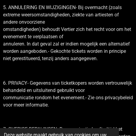
5. ANNULERING EN WIJZIGINGEN- Bij overmacht (zoals
extreme weersomstandigheden, ziekte van artiesten of
andere onvoorziene
omstandigheden) behoudt Vertier zich het recht voor om het
evenement te verplaatsen of
annuleren. In dat geval zal er indien mogelijk een alternatief
worden aangeboden.- Gekochte tickets worden in principe
niet gerestitueerd, tenzij anders aangegeven.
6. PRIVACY- Gegevens van ticketkopers worden vertrouwelijk
behandeld en uitsluitend gebruikt voor
communicatie rondom het evenement.- Zie ons privacybeleid
voor meer informatie.
7. OVERIGE BEPALINGEN- De organisatie heeft altijd het
Deze website maakt gebruik van cookies om uw